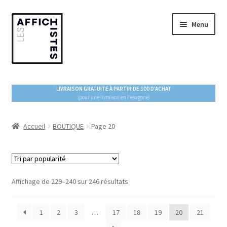
Aller
Aller
Menu
à
au
la
contenu
navigation
ACCUEIL
LIVRAISON GRATUITE À PARTIR DE 100 D'ACHAT
(pour une livraison en Hexagone)
Ouvrir
BOUTIQUE
le
menu
Accueil
BOUTIQUE
Page 20
ESPACE PRO
enfant
À PROPOS
Trié
Affichage de 229–240 sur 246 résultats
BLOG !
par
popularité
1
2
3
…
17
18
19
20
21