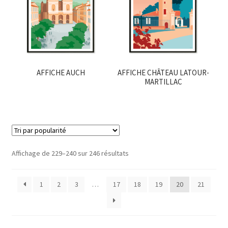
AFFICHE AUCH
AFFICHE CHÂTEAU LATOUR-
MARTILLAC
Trié
Affichage de 229–240 sur 246 résultats
par
popularité
1
2
3
…
17
18
19
20
21