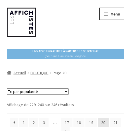
Aller
Aller
Menu
à
au
la
contenu
navigation
ACCUEIL
LIVRAISON GRATUITE À PARTIR DE 100 D'ACHAT
(pour une livraison en Hexagone)
Ouvrir
BOUTIQUE
le
menu
Accueil
BOUTIQUE
Page 20
ESPACE PRO
enfant
À PROPOS
Trié
Affichage de 229–240 sur 246 résultats
BLOG !
par
popularité
1
2
3
…
17
18
19
20
21