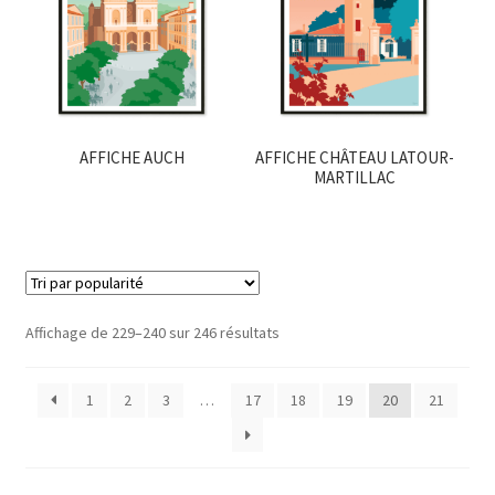
AFFICHE AUCH
AFFICHE CHÂTEAU LATOUR-
MARTILLAC
Trié
Affichage de 229–240 sur 246 résultats
par
popularité
1
2
3
…
17
18
19
20
21