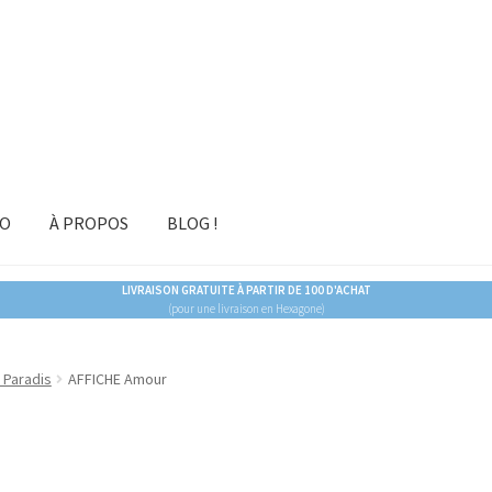
RO
À PROPOS
BLOG !
LIVRAISON GRATUITE À PARTIR DE 100 D'ACHAT
(pour une livraison en Hexagone)
 Paradis
AFFICHE Amour