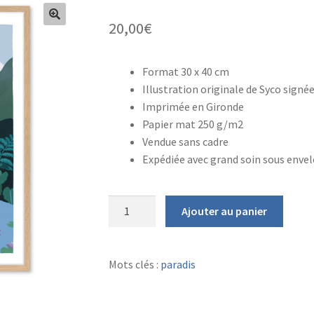
20,00
€
Format 30 x 40 cm
Illustration originale de Syco signée
Imprimée en Gironde
Papier mat 250 g/m2
Vendue sans cadre
Expédiée avec grand soin sous enve
quantité
Ajouter au panier
de
AFFICHE
Amour
Mots clés :
paradis