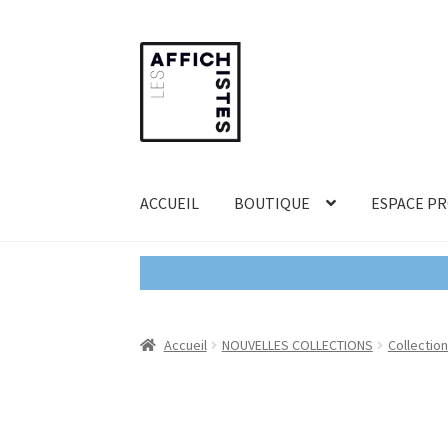
Aller
Aller
à
au
la
contenu
navigation
ACCUEIL
BOUTIQUE
ESPACE P
Accueil
NOUVELLES COLLECTIONS
Collection