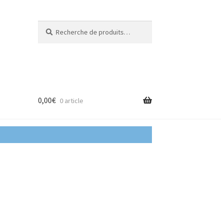
Recherche
Recherche
pour :
0,00
€
0 article