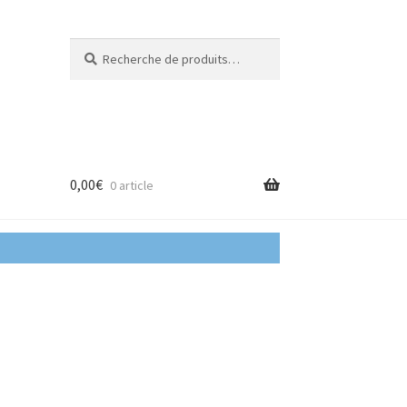
Recherche
Recherche
pour :
0,00
€
0 article