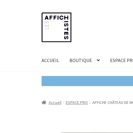
Aller
Aller
à
au
la
contenu
navigation
ACCUEIL
BOUTIQUE
ESPACE P
Accueil
ESPACE PRO
AFFICHE CHÂTEAU DE 