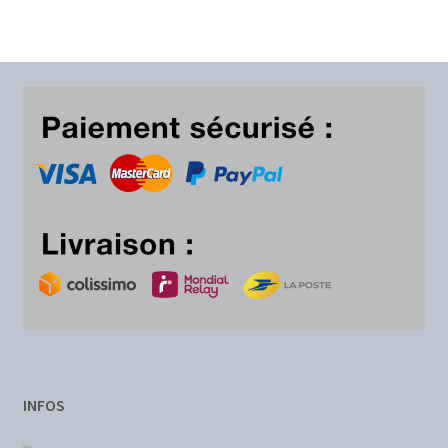
à
29,00€
INFOS