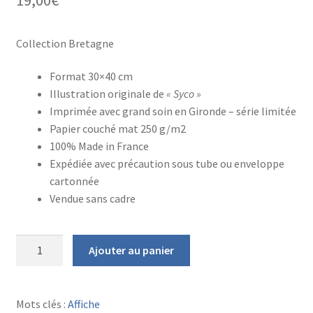
Collection Bretagne
Format 30×40 cm
Illustration originale de
« Syco »
Imprimée avec grand soin en Gironde – série limitée
Papier couché mat 250 g/m2
100% Made in France
Expédiée avec précaution sous tube ou enveloppe
cartonnée
Vendue sans cadre
quantité
Ajouter au panier
de
AFFICHE
CÔTE
Mots clés :
Affiche
D'ÉMERAUDE