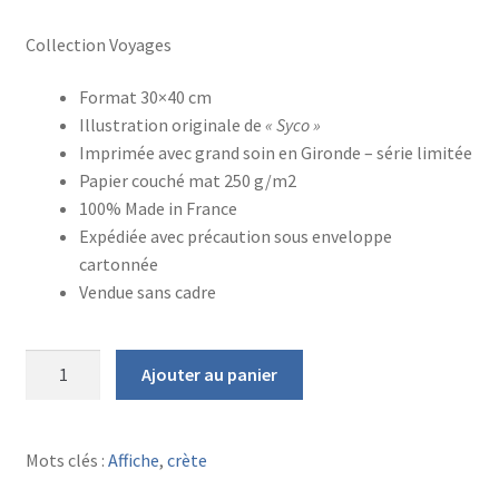
Collection Voyages
Format 30×40 cm
Illustration originale de
« Syco »
Imprimée avec grand soin en Gironde – série limitée
Papier couché mat 250 g/m2
100% Made in France
Expédiée avec précaution sous enveloppe
cartonnée
Vendue sans cadre
quantité
Ajouter au panier
de
AFFICHE
LA
Mots clés :
Affiche
,
crète
CRETE