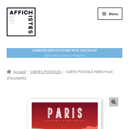
Aller
Aller
Menu
à
au
la
contenu
navigation
ACCUEIL
LIVRAISON GRATUITE À PARTIR DE 100 D'ACHAT
(pour une livraison en Hexagone)
Ouvrir
BOUTIQUE
le
menu
Accueil
CARTES POSTALES
CARTE POSTALE PARIS Pont
ESPACE PRO
d’Austerlitz
enfant
À PROPOS
BLOG !