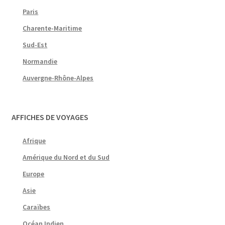
Paris
Charente-Maritime
Sud-Est
Normandie
Auvergne-Rhône-Alpes
AFFICHES DE VOYAGES
Afrique
Amérique du Nord et du Sud
Europe
Asie
Caraïbes
Océan Indien