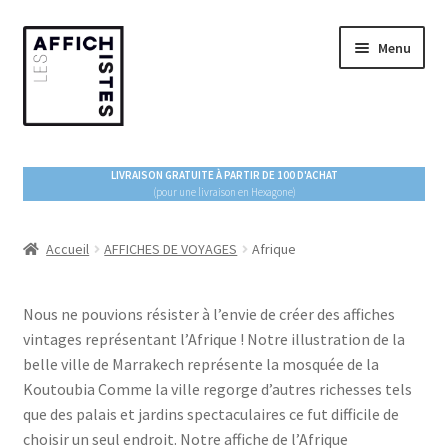
Aller
Aller
Menu
à
au
la
contenu
navigation
ACCUEIL
LIVRAISON GRATUITE À PARTIR DE 100 D'ACHAT
(pour une livraison en Hexagone)
Ouvrir
BOUTIQUE
le
menu
Accueil
AFFICHES DE VOYAGES
Afrique
ESPACE PRO
enfant
À PROPOS
Nous ne pouvions résister à l’envie de créer des affiches
vintages représentant l’Afrique ! Notre illustration de la
belle ville de Marrakech représente la mosquée de la
BLOG !
Koutoubia Comme la ville regorge d’autres richesses tels
que des palais et jardins spectaculaires ce fut difficile de
choisir un seul endroit. Notre affiche de l’Afrique