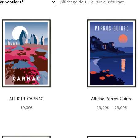
Trié
Affichage de 13–21 sur 21 résultats
par
popular
AFFICHE CARNAC
Affiche Perros-Guirec
Plage
19,00
€
19,00
€
–
29,00
€
de
prix :
19,00
à