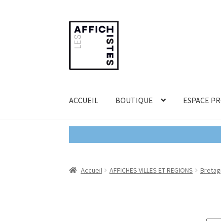
Aller
Aller
à
au
la
contenu
navigation
ACCUEIL
BOUTIQUE
ESPACE P
Accueil
AFFICHES VILLES ET REGIONS
Bretag