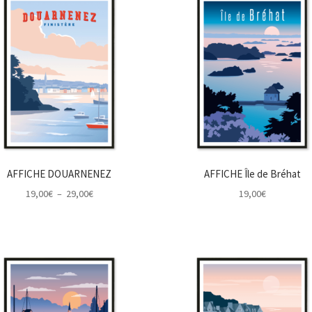
29,00
AFFICHE DOUARNENEZ
AFFICHE Île de Bréhat
Plage
19,00
€
–
29,00
€
19,00
€
de
prix :
19,00€
à
29,00€