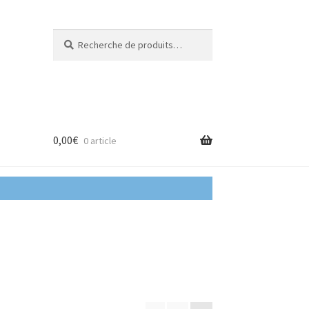
Recherche
Recherche
pour :
0,00
€
0 article