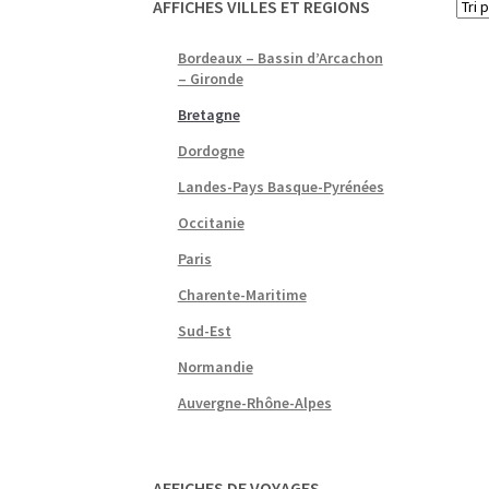
AFFICHES VILLES ET REGIONS
Bordeaux – Bassin d’Arcachon
– Gironde
Bretagne
Dordogne
Landes-Pays Basque-Pyrénées
Occitanie
Paris
Charente-Maritime
Sud-Est
Normandie
Auvergne-Rhône-Alpes
AFFICHES DE VOYAGES