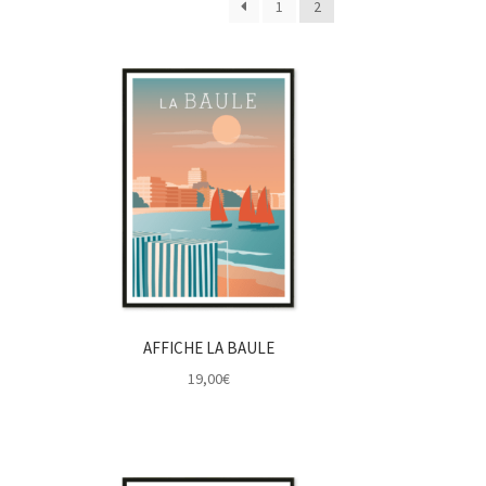
1
2
ité
AFFICHE LA BAULE
19,00
€
€