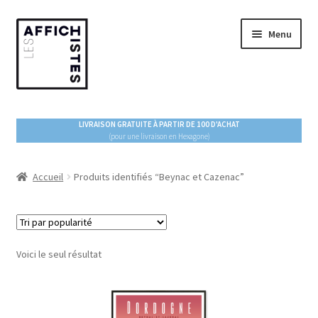
Aller
Aller
Menu
à
au
la
contenu
navigation
ACCUEIL
LIVRAISON GRATUITE À PARTIR DE 100 D'ACHAT
(pour une livraison en Hexagone)
Ouvrir
BOUTIQUE
le
menu
Accueil
Produits identifiés “Beynac et Cazenac”
ESPACE PRO
enfant
À PROPOS
Voici le seul résultat
BLOG !