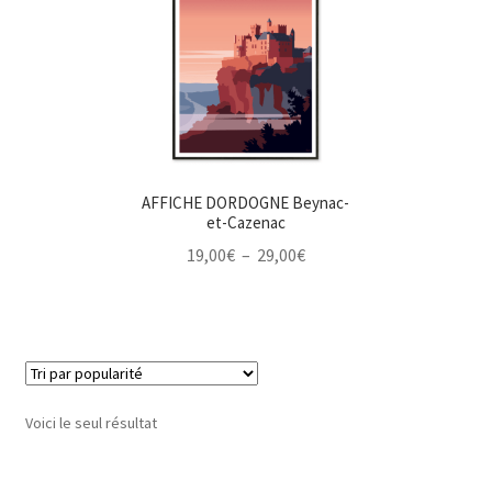
AFFICHE DORDOGNE Beynac-
et-Cazenac
Plage
19,00
€
–
29,00
€
de
prix :
19,00€
à
29,00€
Voici le seul résultat