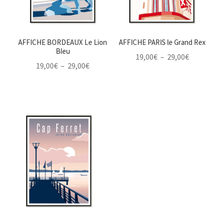
AFFICHE BORDEAUX Le Lion
AFFICHE PARIS le Grand Rex
Bleu
Plage
19,00
€
–
29,00
€
Plage
19,00
€
–
29,00
€
de
de
prix :
prix :
19,00€
19,00€
à
à
29,00€
29,00€