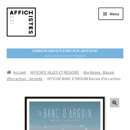
Aller
Aller
Menu
à
au
la
contenu
navigation
ACCUEIL
LIVRAISON GRATUITE À PARTIR DE 100 D'ACHAT
(pour une livraison en Hexagone)
Ouvrir
BOUTIQUE
le
menu
Accueil
AFFICHES VILLES ET REGIONS
Bordeaux - Bassin
ESPACE PRO
d'Arcachon - Gironde
AFFICHE BANC D’ARGUIN Bassin d’Arcachon
enfant
À PROPOS
BLOG !