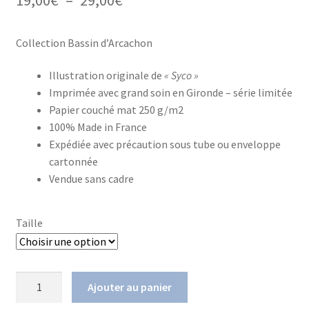
de
Collection Bassin d’Arcachon
prix :
19,00€
Illustration originale de
« Syco »
Imprimée avec grand soin en Gironde – série limitée
à
Papier couché mat 250 g/m2
29,00€
100% Made in France
Expédiée avec précaution sous tube ou enveloppe
cartonnée
Vendue sans cadre
Taille
quantité
Ajouter au panier
de