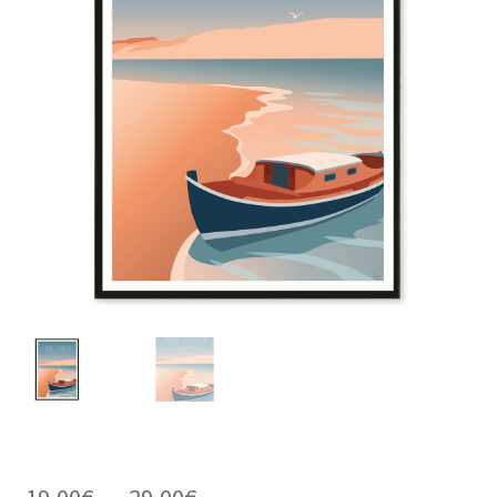
Plage
19,00
€
–
29,00
€