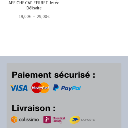
AFFICHE CAP FERRET Jetée
Bélisaire
Plage
19,00
€
–
29,00
€
de
prix :
19,00€
à
29,00€