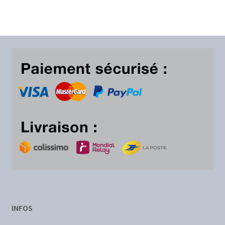
19,00€
à
29,00€
INFOS