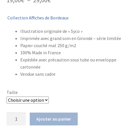
de
Collection Affiches de Bordeaux
prix :
19,00€
Illustration originale de « Syco »
Imprimée avec grand soin en Gironde – série limitée
à
Papier couché mat 250 g/m2
29,00€
100% Made in France
Expédiée avec précaution sous tube ou enveloppe
cartonnée
Vendue sans cadre
Taille
quantité
Ajouter au panier
de