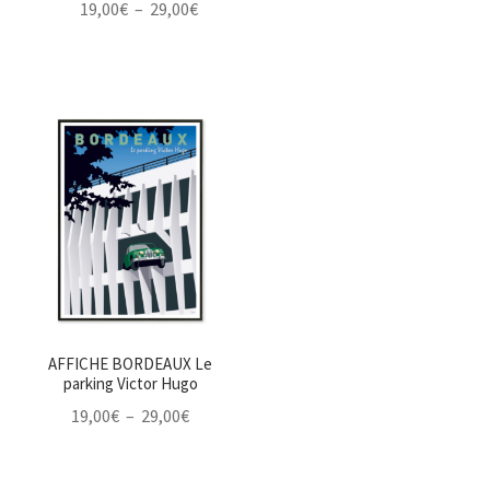
Plage
19,00
€
–
29,00
€
de
de
prix :
prix :
19,00€
19,00€
à
à
29,00€
29,00€
AFFICHE BORDEAUX Le
parking Victor Hugo
Plage
19,00
€
–
29,00
€
de
prix :