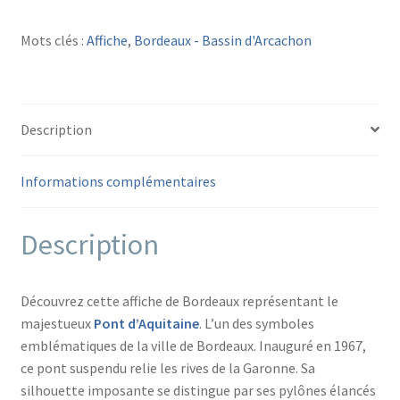
AFFICHE
BORDEAUX
Mots clés :
Affiche
,
Bordeaux - Bassin d'Arcachon
Le
pont
d'Aquitaine
Description
Informations complémentaires
Description
Découvrez cette affiche de Bordeaux représentant le
majestueux
Pont d’Aquitaine
. L’un des symboles
emblématiques de la ville de Bordeaux. Inauguré en 1967,
ce pont suspendu relie les rives de la Garonne. Sa
silhouette imposante se distingue par ses pylônes élancés