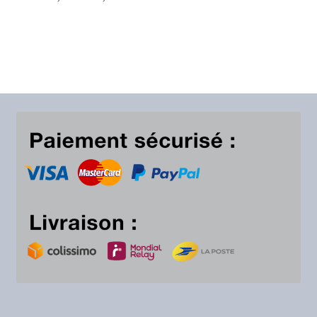
de
prix :
19,00€
à
29,00€