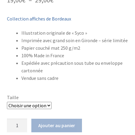
de
Collection affiches de Bordeaux
prix :
19,00€
Illustration originale de « Syco »
Imprimée avec grand soin en Gironde – série limitée
à
Papier couché mat 250 g/m2
29,00€
100% Made in France
Expédiée avec précaution sous tube ou enveloppe
cartonnée
Vendue sans cadre
Taille
quantité
Ajouter au panier
de