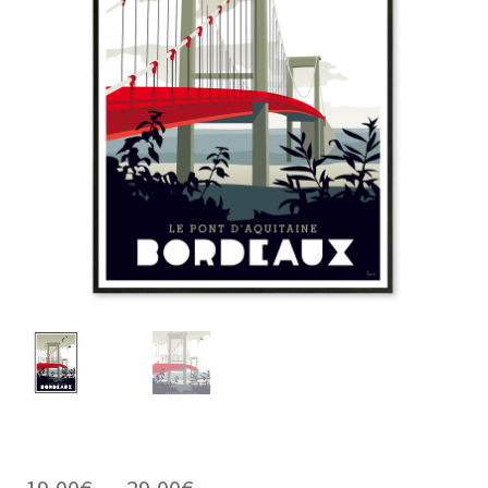
Plage
19,00
€
–
29,00
€