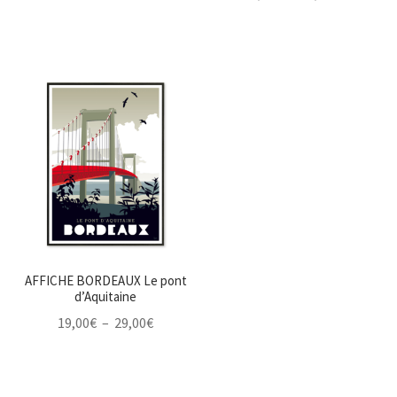
de
prix :
19,00€
à
29,00€
AFFICHE BORDEAUX Le pont
d’Aquitaine
Plage
19,00
€
–
29,00
€
de
prix :
19,00€