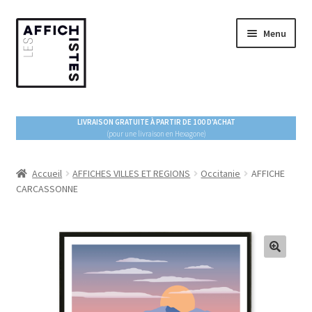
Aller
Aller
Menu
à
au
la
contenu
navigation
ACCUEIL
LIVRAISON GRATUITE À PARTIR DE 100 D'ACHAT
(pour une livraison en Hexagone)
Ouvrir
BOUTIQUE
le
menu
Accueil
AFFICHES VILLES ET REGIONS
Occitanie
AFFICHE
ESPACE PRO
CARCASSONNE
enfant
À PROPOS
BLOG !