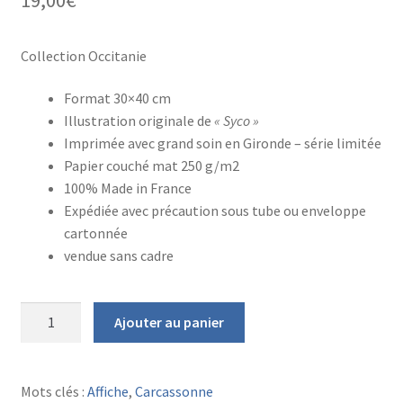
Collection Occitanie
Format 30×40 cm
Illustration originale de
« Syco »
Imprimée avec grand soin en Gironde – série limitée
Papier couché mat 250 g/m2
100% Made in France
Expédiée avec précaution sous tube ou enveloppe
cartonnée
vendue sans cadre
quantité
Ajouter au panier
de
AFFICHE
CARCASSONNE
Mots clés :
Affiche
,
Carcassonne