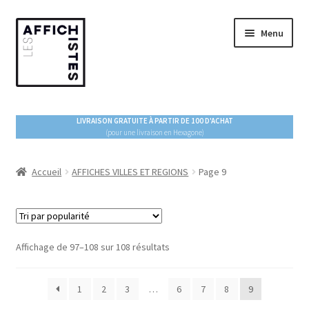
Aller
Aller
Menu
à
au
la
contenu
navigation
ACCUEIL
LIVRAISON GRATUITE À PARTIR DE 100 D'ACHAT
(pour une livraison en Hexagone)
Ouvrir
BOUTIQUE
le
menu
Accueil
AFFICHES VILLES ET REGIONS
Page 9
AFFICHES VILLES ET REGIONS
enfant
AFFICHES DE VOYAGES
Trié
Affichage de 97–108 sur 108 résultats
NOUVELLES COLLECTIONS
par
popularité
PACK 3 AFFICHES
1
2
3
…
6
7
8
9