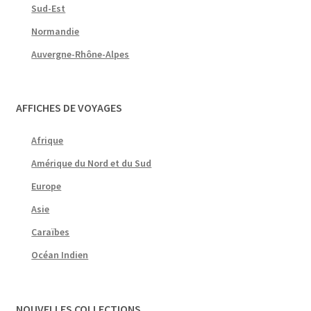
Sud-Est
Normandie
Auvergne-Rhône-Alpes
AFFICHES DE VOYAGES
Afrique
Amérique du Nord et du Sud
Europe
Asie
Caraïbes
Océan Indien
NOUVELLES COLLECTIONS