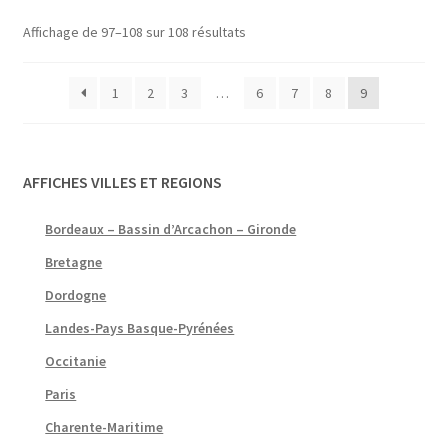
Trié
Affichage de 97–108 sur 108 résultats
par
popularité
1
2
3
…
6
7
8
9
AFFICHES VILLES ET REGIONS
Bordeaux – Bassin d’Arcachon – Gironde
Bretagne
Dordogne
Landes-Pays Basque-Pyrénées
Occitanie
Paris
Charente-Maritime