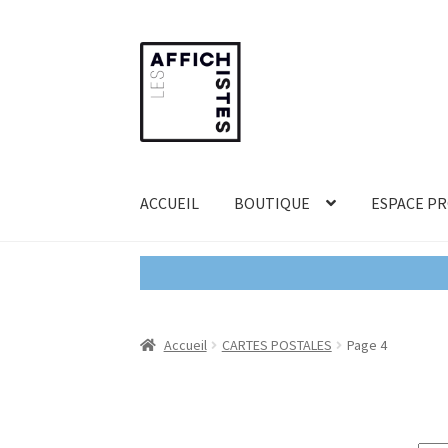
Aller
Aller
à
au
la
contenu
navigation
ACCUEIL
BOUTIQUE
ESPACE P
Accueil
CARTES POSTALES
Page 4