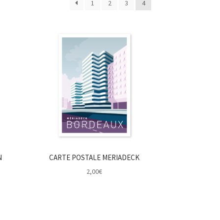
1
2
3
4
ité
N
CARTE POSTALE MERIADECK
2,00
€