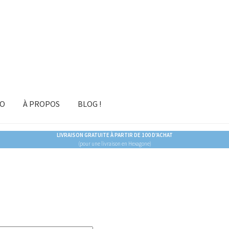
RO
À PROPOS
BLOG !
LIVRAISON GRATUITE À PARTIR DE 100 D'ACHAT
(pour une livraison en Hexagone)