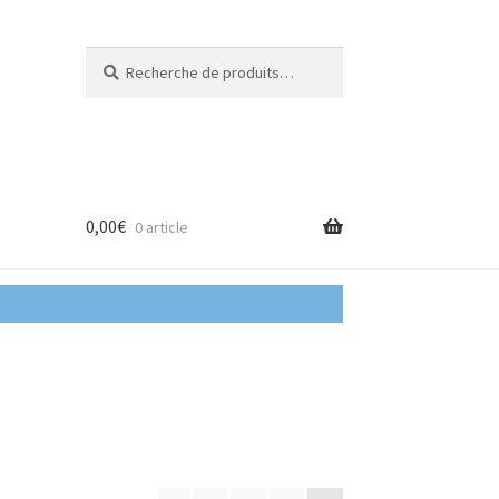
Recherche
Recherche
pour :
0,00
€
0 article