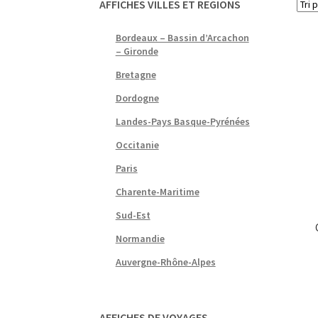
AFFICHES VILLES ET REGIONS
Bordeaux – Bassin d’Arcachon
– Gironde
Bretagne
Dordogne
Landes-Pays Basque-Pyrénées
Occitanie
Paris
Charente-Maritime
Sud-Est
Normandie
Auvergne-Rhône-Alpes
AFFICHES DE VOYAGES