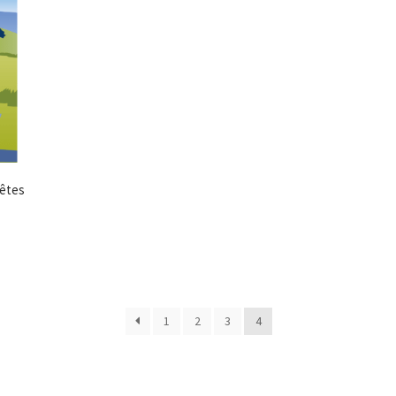
êtes
1
2
3
4
ité