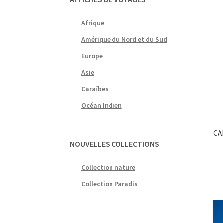
Afrique
Amérique du Nord et du Sud
Europe
Asie
Caraïbes
Océan Indien
CA
NOUVELLES COLLECTIONS
Collection nature
Collection Paradis